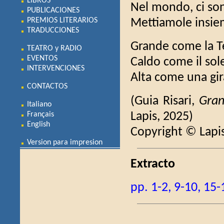
LIBROS
Nel mondo, ci so
PUBLICACIONES
PREMIOS LITERARIOS
Mettiamole insie
TRADUCCIONES
Grande come la T
TEATRO y RADIO
EVENTOS
Caldo come il sol
INTERVENCIONES
Alta come una gir
CONTACTOS
(Guia Risari,
Gra
Italiano
Lapis, 2025)
Français
English
Copyright © Lapi
Version para impresion
Extracto
pp. 1-2, 9-10, 15-