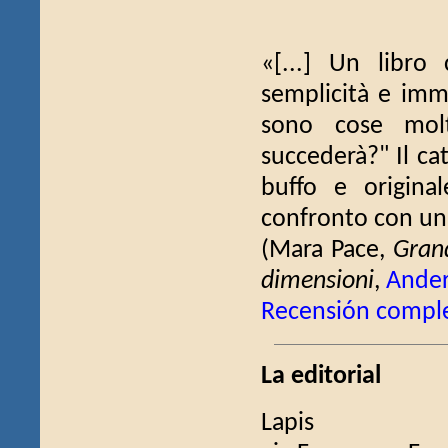
«[...] Un libro
semplicità e imm
sono cose molt
succederà?" Il ca
buffo e origina
confronto con un 
(Mara Pace,
Grand
dimensioni
,
Ande
Recensión compl
La editorial
Lapis