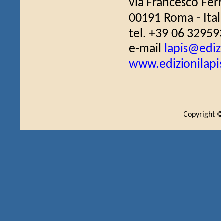
via Francesco Fer
00191 Roma - Ital
tel. +39 06 32959
e-mail
lapis@edizi
www.edizionilapis
Copyright ©