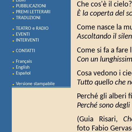
LIBRI
Che cos'è il cielo?
PUBBLICAZIONI
PREMI LETTERARI
È la coperta del so
TRADUZIONI
Come nasce la mu
TEATRO e RADIO
EVENTI
Ascoltando il silen
INTERVENTI
Come si fa a fare 
CONTATTI
Con un lunghissim
Français
English
Cosa vedono i cie
Español
Tutto quello che 
Versione stampabile
Perché gli alberi 
Perché sono degli i
(Guia Risari,
Ch
foto Fabio Gerva