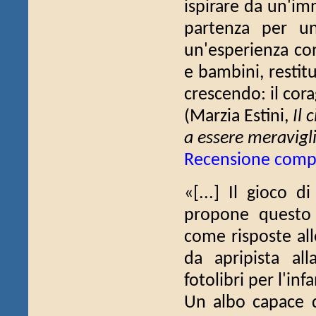
ispirare da un'i
partenza per u
un'esperienza con
e bambini, restit
crescendo: il cora
(Marzia Estini,
Il 
a essere meravigl
Recensione comp
«[...] Il gioco d
propone questo 
come risposte all
da apripista al
fotolibri per l'infan
Un albo capace d