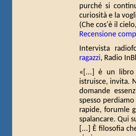
purché si contin
curiosità e la vog
(Che cos'è il cielo
Recensione comp
Intervista radio
ragazzi
, Radio InB
«[...] è un lib
istruisce, invita
domande essenzia
spesso perdiamo l
rapide, forumle g
spalancare. Qui s
[...] È filosofia