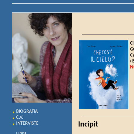
C
Gu
C
(
N
BIOGRAFIA
C.V.
Incipit
INTERVISTE