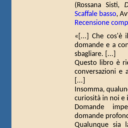
(Rossana Sisti,
D
Scaffale basso
, A
Recensione comp
«[...] Che cos'è 
domande e a cont
sbagliare. [...]
Questo libro è ri
conversazioni e a
[...]
Insomma, qualunqu
curiosità in noi e 
Domande impert
domande profon
Qualunque sia l