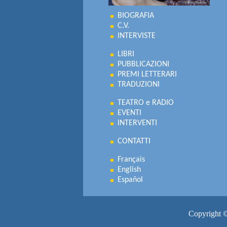
BIOGRAFIA
C.V.
INTERVISTE
LIBRI
PUBBLICAZIONI
PREMI LETTERARI
TRADUZIONI
TEATRO e RADIO
EVENTI
INTERVENTI
CONTATTI
Français
English
Español
Copyright ©